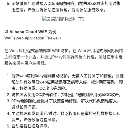
源站减负：通过接入DDoS高防网络，防护DDoS攻击的同时復
用连接，降低后端源站连接负载，提高源站服务效率。
以 Alibaba Cloud WAF 为例
WAF (Web Application Firewall)
在 Web 应用程式前端部署 WAF防护，在 Web 应用程式与网际网路
之间设定一个护盾，并透过Proxy伺服器做反向代理，透过使用中继
服务来保护用户端机器。
提供web应用0day漏洞自动防护，无需人工打补丁和修復，且能
帮助你有效降低web应用被黑客及病毒入侵，减少网页篡改、爬
虫、数据洩露、CC攻击等风险。
防护黑客使用CC攻击软件，控制殭尸电脑对应用发起CC攻击。
0Day漏洞通过虚拟补丁快速自动修復，解决代码改造难度大，
週期长等问题。
主动梳理和发现废弃/过时、缺乏权限和速率控制的数据接口和
资产，降低数据洩露风险。
自动拦截扫描及探测。