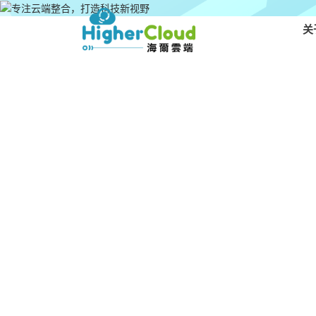
关
01
0
云端百宝箱
资料库
云端储存