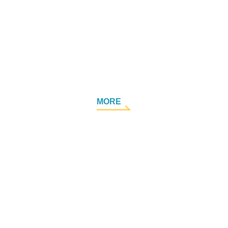
积超过40年经验团队，提供完
为客户量身定制专属服务，
技术方案。
不同客户需求。
MORE
MORE
MORE