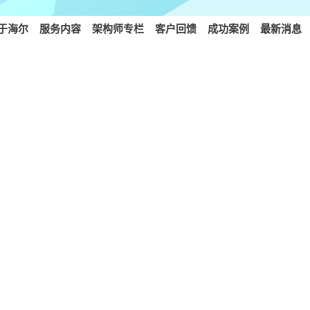
于海尔
服务内容
架构师专栏
客户回馈
成功案例
最新消息
2
03
内容传递网路应用
DDoS防御
CDN技术厂商
SDK海尔盾
应用层防御