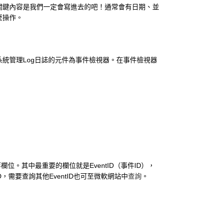
關鍵內容是我們一定會寫進去的吧！通常會有日期、並
麼操作。
s作業系統管理Log日誌的元件為事件檢視器。在事件檢視器
Time……等欄位。其中最重要的欄位就是EventID（事件ID），
ID，需要查詢其他EventID也可至微軟網站中
查詢
。