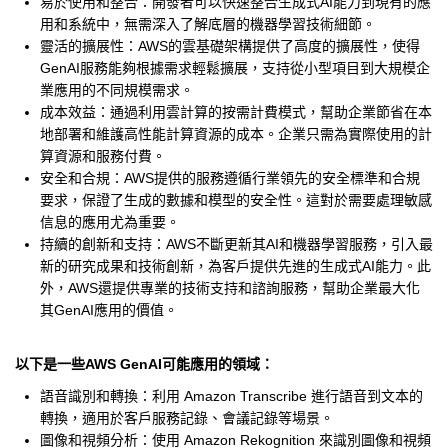
易於使用和整合：開發者可以快速整合生成式AI能力到現有的應
用和系統中，無需深入了解底層的機器學習技術細節。
靈活的擴展性：AWS的雲基礎架構提供了高度的擴展性，使得
GenAI服務能夠根據需求輕鬆擴展，支持從小型項目到大規模企
業應用的不同規模需求。
成本效益：通過利用雲計算的按需計費模式，幫助企業節省在本
地部署和維護高性能計算資源的成本。企業只需為實際使用的計
算資源和服務付費。
安全和合規：AWS提供的服務遵循行業領先的安全標準和合規
要求，保證了生成的數據和模型的安全性。這對於需要處理敏感
信息的應用尤為重要。
持續的創新和支持：AWS不斷更新其AI和機器學習服務，引入最
新的研究成果和技術創新，為客戶提供先進的生成式AI能力。此
外，AWS還提供專業的技術支持和諮詢服務，幫助企業最大化
其GenAI應用的價值。
以下是一些AWS GenAI可能應用的領域：
語音識別和轉換：利用 Amazon Transcribe 進行語音到文本的
轉換，適用於客戶服務記錄、會議記錄等場景。
圖像和視頻分析：使用 Amazon Rekognition 來識別圖像和視頻