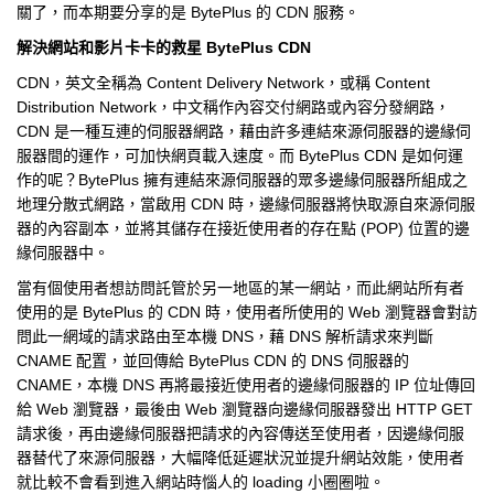
關了，而本期要分享的是 BytePlus 的 CDN 服務。
解決網站和影片卡卡的救星 BytePlus CDN
CDN，英文全稱為 Content Delivery Network，或稱 Content
Distribution Network，中文稱作內容交付網路或內容分發網路，
CDN 是一種互連的伺服器網路，藉由許多連結來源伺服器的邊緣伺
服器間的運作，可加快網頁載入速度。而 BytePlus CDN 是如何運
作的呢？BytePlus 擁有連結來源伺服器的眾多邊緣伺服器所組成之
地理分散式網路，當啟用 CDN 時，邊緣伺服器將快取源自來源伺服
器的內容副本，並將其儲存在接近使用者的存在點 (POP) 位置的邊
緣伺服器中。
當有個使用者想訪問託管於另一地區的某一網站，而此網站所有者
使用的是 BytePlus 的 CDN 時，使用者所使用的 Web 瀏覽器會對訪
問此一網域的請求路由至本機 DNS，藉 DNS 解析請求來判斷
CNAME 配置，並回傳給 BytePlus CDN 的 DNS 伺服器的
CNAME，本機 DNS 再將最接近使用者的邊緣伺服器的 IP 位址傳回
給 Web 瀏覽器，最後由 Web 瀏覽器向邊緣伺服器發出 HTTP GET
請求後，再由邊緣伺服器把請求的內容傳送至使用者，因邊緣伺服
器替代了來源伺服器，大幅降低延遲狀況並提升網站效能，使用者
就比較不會看到進入網站時惱人的 loading 小圈圈啦。