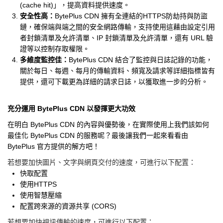
(cache hit)」，提高資料提供速度。
安全性高：
BytePlus CDN 擁有全連結的HTTPS防劫持與防盜
鏈，確保端與端之間的安全網路傳輸，支持使用這藉由設定引用
者封鎖清單及允許清單、IP 封鎖清單及允許清單，還有 URL 驗
證等以控制存取權限。
多維度監控佳：
BytePlus CDN 結合了監控與日誌記錄的功能，
關於每日、每週、每月的傳輸資料、頻寬及請求等詳細指標皆有
提供，還可下載更為詳細的請求日誌，以獲取進一步的分析。
充分運用 BytePlus CDN 以發揮更大功效
在明白 BytePlus CDN 的內容與優勢後，在實際使用上我們該如何
最佳化 BytePlus CDN 的服務呢？最後讓我們一起來看看由
BytePlus 官方提供的解方吧！
若想要加快圖片、文字與網頁交付的速度，可進行以下配置：
快取配置
使用HTTPS
使用智慧壓縮
配置跨來源的資源共享 (CORS)
若想要加快視訊傳輸的速度，可進行以下配置：