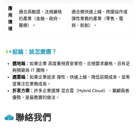
應
適合高敏感、法規嚴格
適合需快速上線、跨國協作或
用
的產業（金融、政府、
彈性業務的產業（零售、電
環
醫療）。
商、新創）。
境
結論：該怎麼選？
選地端：
如果企業 高度重視資安掌控、合規要求嚴格，且有足
夠預算與 IT 團隊。
選雲端：
如果企業追求 彈性、快速上線、降低前期成本，並希
望專注在業務成長。
折衷方案：
許多企業選擇 混合雲（Hybrid Cloud），兼顧兩者
優勢，是最務實的做法。
聯絡我們