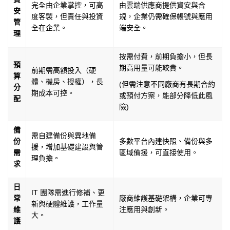
完全由企業掌控，可高
由雲端供應商提供資安與合
安
度客製，但責任與投資
規，企業仍需確保帳號與應用
管
全在企業。
端安全。
理
按需付費，前期負擔小，但長
預
期高用量可能較貴。
前期需高額投入（硬
算
體、機房、授權），長
(但需注意不同廠商有長期合約
分
期成本可控。
或預付方案，能部分降低此風
配
險)
備
需自建備份與異地備
份
多數平台內建快照、備份與多
援，增加基礎建設與管
需
區域備援，可直接使用。
理負擔。
求
日
IT 團隊需進行修補、更
常
廠商維護基礎架構，企業可專
新與硬體維護，工作量
維
注應用與創新。
大。
護