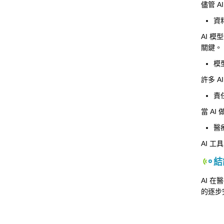
儘管 
資
AI 
關鍵。
模
許多 
責
當 A
醫
AI 
結
AI 
的逐步