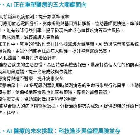
、AI 正在重塑醫療的五大關鍵面向
助診斷與疾病預測：提升診斷準確率
I 可應用於心電圖分析、影像辨識與基因資料解析，協助醫師更快速、準確地判
灶，能有效降低誤判率，提早發現癌症或心血管疾病等重症風險。
升臨床效率：減輕醫護人員負擔
床工作中，繁重的行政作業往往佔據醫護大量時間。AI 透過語音辨識系
員負擔，更讓他們能專注於病人照護，提升整體醫療品質。
人化照護：量身打造治療計畫
I 能整合病患的生活習慣、基因特徵與檢查報告，量身打造個人化的預防與
動與用藥建議，提升治療成效與依從性。
慧病房與遠距醫療：提升病患安全
智慧病房中，AI 搭配感測器能即時偵測病患的生命徵象與行為異常，主動
療技術，使偏鄉地區病患也能享有即時、專業的醫療建議。
療決策支援：協助醫師做出更科學的判斷
I 能整合龐大的病歷與醫療數據，分析治療趨勢與成效，提供即時的診療
準、科學。
、AI 醫療的未來挑戰：科技進步與倫理風險並存