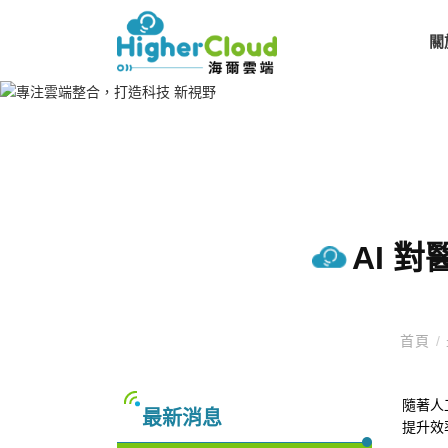
關
AI 
首頁
/
隨著人
最新消息
提升效