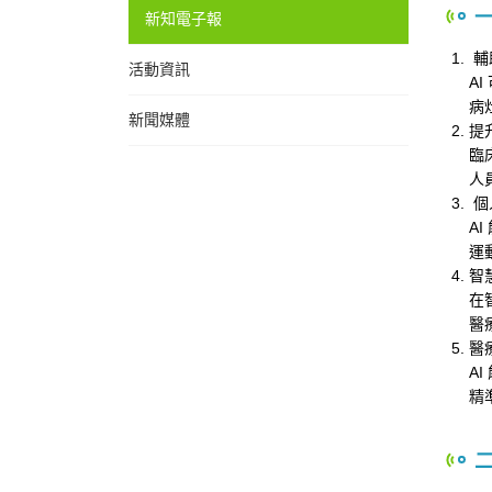
一
新知電子報
輔
活動資訊
A
病
新聞媒體
提
臨
人
個
A
運
智
在
醫
醫
A
精
二