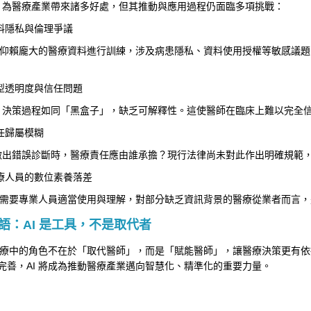
AI 為醫療產業帶來諸多好處，但其推動與應用過程仍面臨多項挑戰：
料隱私與倫理爭議
模型仰賴龐大的醫療資料進行訓練，涉及病患隱私、資料使用授權等敏感議
型透明度與信任問題
AI 決策過程如同「黑盒子」，缺乏可解釋性。這使醫師在臨床上難以完全信
任歸屬模糊
I 做出錯誤診斷時，醫療責任應由誰承擔？現行法律尚未對此作出明確規範
療人員的數位素養落差
工具需要專業人員適當使用與理解，對部分缺乏資訊背景的醫療從業者而言
語：AI 是工具，不是取代者
在醫療中的角色不在於「取代醫師」，而是「賦能醫師」，讓醫療決策更有
完善，AI 將成為推動醫療產業邁向智慧化、精準化的重要力量。