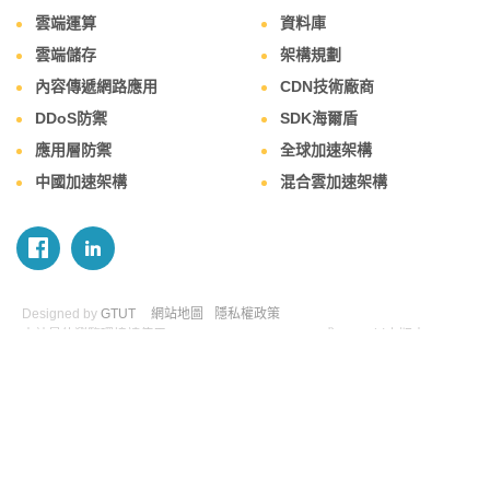
雲端運算
資料庫
雲端儲存
架構規劃
內容傳遞網路應用
CDN技術廠商
DDoS防禦
SDK海爾盾
應用層防禦
全球加速架構
中國加速架構
混合雲加速架構
Designed by
GTUT
網站地圖
隱私權政策
本站最佳瀏覽環境請使用 Google Chrome、Firefox 或 Edge 以上版本