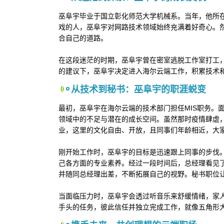
巫阜宇毕业于国立彰化师范大学机械系。当年，他所
戏的人，巫阜宇对网路技术领域始终充满着好奇心。
合自己的道路。
在这段迷茫的时期，巫阜宇曾在密室逃脱工作室打工
的建议下，巫阜宇决定进入海尔云端工作，积累技术
从技术到秘书：巫阜宇的职涯蜕变
最初，巫阜宇在海尔云端的技术部门担任MIS职务。
领域中的不足与潜在的成长空间。虽然那时疫情肆虐
业，这里的文化自由、开放，且同事们年龄相近，大
刚开始工作时，巫阜宇的目标是迅速跟上同事的步伐
己各方面的专业素养。经过一段时间后，总经理看见
并随同总经理出差，不断拓展自己的视野。秘书职位
当面临压力时，巫阜宇会透过听音乐来舒缓情绪，家
手头的任务，彼此信任并独立完成工作，就像五角形