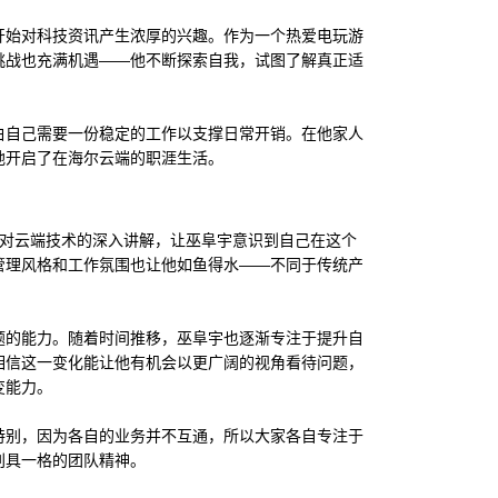
开始对科技资讯产生浓厚的兴趣。作为一个热爱电玩游
挑战也充满机遇——他不断探索自我，试图了解真正适
白自己需要一份稳定的工作以支撑日常开销。在他家人
地开启了在海尔云端的职涯生活。
他们对云端技术的深入讲解，让巫阜宇意识到自己在这个
管理风格和工作氛围也让他如鱼得水——不同于传统产
题的能力。随着时间推移，巫阜宇也逐渐专注于提升自
相信这一变化能让他有机会以更广阔的视角看待问题，
变能力。
特别，因为各自的业务并不互通，所以大家各自专注于
别具一格的团队精神。