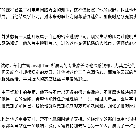
在的课程涵盖了机电与网路方面的知识，这不仅拓宽了他的视野，也让他
然而，当他结束学业时，对未来的职业方向却感到迷茫。那段时期既充满
，并梦想有一天能开设属于自己的密室逃脱空间。现实生活的压力让他明
和网路知识。他从台中搬到台北，进入这座充满机遇的大城市，满怀信心
面试时，部门主管Levi和Tom所展现的专业素养令他深感钦佩，尤其是
，但云端产业却很稳定的发展，让他对这份工作充满信心，而海尔云端的
家相处融洽，平易近人的态度让巫阜宇倍感舒适。
。由于经验上的差距，他不得不付出更多的努力来适应，不断磨练解决问
了他另一面的潜能，希望他能转任总经理秘书一职。经过思考后，巫阜宇
让他更加了解自己，也使他能以更加独立的方式解决问题，强化了他的应
人也是他的重要支柱，常在他低潮时给予支持。总经理室的部门氛围也很
大家都各自站在一个顶端，没有人需要特别去担心另一个人，展现了一种