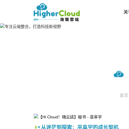
关
首
从迷茫到探索：巫阜宇的成长契机