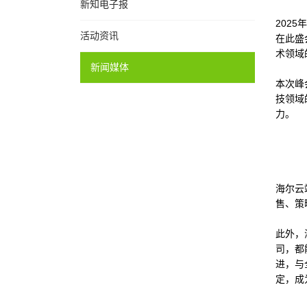
新知电子报
2025年
活动资讯
在此盛会
术领域
新闻媒体
本次峰
技领域
力。
海尔云
售、策
此外，
司，都
进，与
定，成