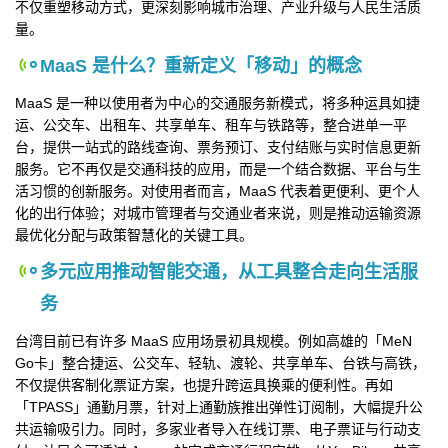
不仅重塑移动方式，更深刻影响城市治理、产业升级与人民生活质
量。
MaaS 是什么？重新定义「移动」的概念
MaaS 是一种以使用者为中心的交通服务新模式，将多种运具如捷
运、公交车、出租车、共享单车、租车与铁路等，整合进单一平
台，提供一站式的路线查询、票务预订、支付结账与实时信息更新
服务。它不再仅是交通科技的应用，而是一个结合数据、平台与生
活习惯的创新服务。对使用者而言，MaaS 代表着更便利、更个人
化的出行体验；对城市管理者与交通业者来说，则是推动运输资源
最优化分配与政策智慧化的关键工具。
多元应用推动智能交通，从工具整合走向生活服
务
台湾目前已有许多 MaaS 应用场景初具规模。例如高雄的「MeN
Go卡」整合捷运、公交车、轻轨、渡轮、共享单车、台铁与高铁，
不仅提供客制化票证方案，也提升跨运具换乘的便利性。再如
「TPASS」通勤月票，针对上通勤族推出弹性订阅制，大幅提升公
共运输吸引力。同时，多家业者导入在线订票、电子票证与行动支