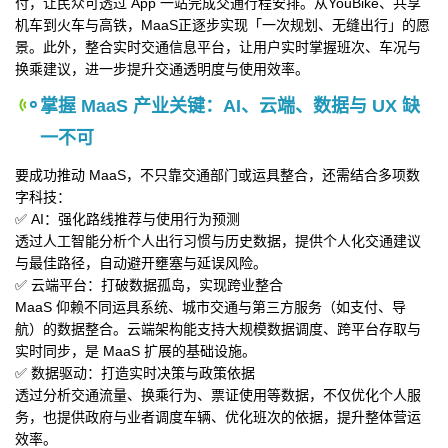
付，让民众可透过 App 一站完成交通行程安排。从YouBike、共享
机车到火车与高铁，MaaS正逐步实现「一次规划、无缝出行」的愿
景。此外，整合实时交通信息平台，让用户实时掌握班次、车况与
换乘建议，进一步提升交通透明度与使用效率。
掌握 MaaS 产业关键：AI、云端、数据与 UX 缺
一不可
要成功推动 MaaS，不只靠交通部门或运具整合，还需结合多项数
字科技：
✅ AI：强化路线推荐与使用行为预测
透过人工智能分析个人出行习惯与历史数据，提供个人化交通建议
与最佳路径，自动避开壅塞与延误风险。
✅ 云端平台：打破数据孤岛，实现跨业整合
MaaS 仰赖不同运具系统、城市交通与第三方服务（如支付、导
航）的数据整合。云端架构能支持大规模数据调度、跨平台存取与
实时同步，是 MaaS 扩展的基础设施。
✅ 数据驱动：打造实时决策与政策依据
透过分析交通流量、换乘行为、票证使用等数据，不仅优化个人服
务，也提供政府与业者调度车辆、优化班次的依据，提升整体营运
效率。