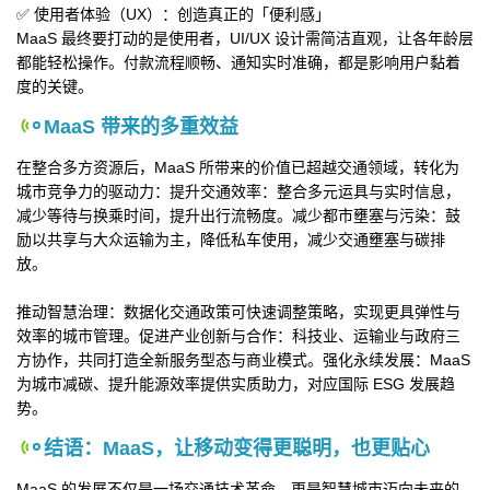
✅ 使用者体验（UX）：创造真正的「便利感」
MaaS 最终要打动的是使用者，UI/UX 设计需简洁直观，让各年龄层
都能轻松操作。付款流程顺畅、通知实时准确，都是影响用户黏着
度的关键。
MaaS 带来的多重效益
在整合多方资源后，MaaS 所带来的价值已超越交通领域，转化为
城市竞争力的驱动力：提升交通效率：整合多元运具与实时信息，
减少等待与换乘时间，提升出行流畅度。减少都市壅塞与污染：鼓
励以共享与大众运输为主，降低私车使用，减少交通壅塞与碳排
放。
推动智慧治理：数据化交通政策可快速调整策略，实现更具弹性与
效率的城市管理。促进产业创新与合作：科技业、运输业与政府三
方协作，共同打造全新服务型态与商业模式。强化永续发展：MaaS
为城市减碳、提升能源效率提供实质助力，对应国际 ESG 发展趋
势。
结语：MaaS，让移动变得更聪明，也更贴心
MaaS 的发展不仅是一场交通技术革命，更是智慧城市迈向未来的