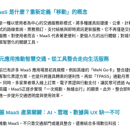
aaS 是什麼？重新定義「移動」的概念
S 是一種以使用者為中心的交通服務新模式，將多種運具如捷運、公車、
式的路線查詢、票務預訂、支付結帳與即時資訊更新服務。它不再僅是交
服務。對使用者而言，MaaS 代表著更便利、更個人化的出行體驗；對
策智慧化的關鍵工具。
元應用推動智慧交通，從工具整合走向生活服務
前已有許多 MaaS 應用場景初具規模。例如高雄的「MeN Go卡」整
客製化票證方案，也提升跨運具轉乘的便利性。再如「TPASS」通勤月
。同時，多家業者導入線上訂票、電子票證與行動支付，讓民眾可透過 App
高鐵，MaaS正逐步實現「一次規劃、無縫出行」的願景。此外，整合即
進一步提升交通透明度與使用效率。
握 MaaS 產業關鍵：AI、雲端、數據與 UX 缺一不可
推動 MaaS，不只靠交通部門或運具整合，還需結合多項數位科技：