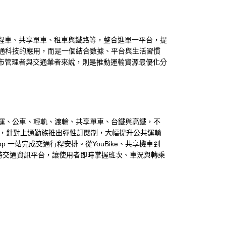
計程車、共享單車、租車與鐵路等，整合進單一平台，提
通科技的應用，而是一個結合數據、平台與生活習慣
城市管理者與交通業者來說，則是推動運輸資源最優化分
合捷運、公車、輕軌、渡輪、共享單車、台鐵與高鐵，不
票，針對上通勤族推出彈性訂閱制，大幅提升公共運輸
 一站完成交通行程安排。從YouBike、共享機車到
時交通資訊平台，讓使用者即時掌握班次、車況與轉乘