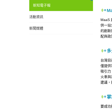
新知電子報
M
活動資訊
Maa
供一站
新聞媒體
的創新
配與政
多
台灣目
僅提供
吸引力
火車與
建議，
掌
要成功