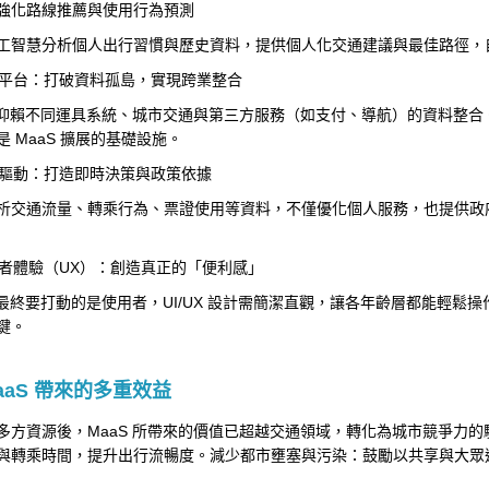
I：強化路線推薦與使用行為預測
工智慧分析個人出行習慣與歷史資料，提供個人化交通建議與最佳路徑，
端平台：打破資料孤島，實現跨業整合
S 仰賴不同運具系統、城市交通與第三方服務（如支付、導航）的資料整
是 MaaS 擴展的基礎設施。
據驅動：打造即時決策與政策依據
析交通流量、轉乘行為、票證使用等資料，不僅優化個人服務，也提供政
用者體驗（UX）：創造真正的「便利感」
S 最終要打動的是使用者，UI/UX 設計需簡潔直觀，讓各年齡層都能輕
鍵。
aaS 帶來的多重效益
多方資源後，MaaS 所帶來的價值已超越交通領域，轉化為城市競爭力
與轉乘時間，提升出行流暢度。減少都市壅塞與污染：鼓勵以共享與大眾