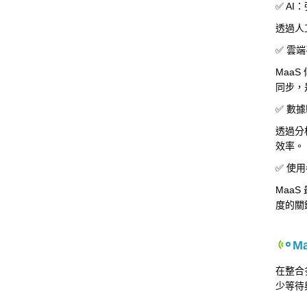
✅ A
透過人
✅ 雲
Maa
同步，
✅ 數
透過分
效率。
✅ 使
Maa
度的關
M
在整合
少等待