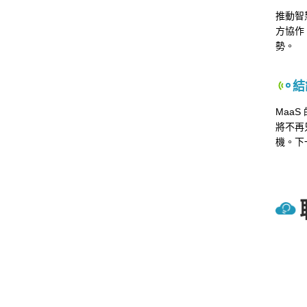
推動智
方協作
勢。
結
Maa
將不再
機。下