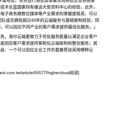
有丰富经验，业务暨行销总监黎嘉龙则熟悉企业系统架
，技术长蓝国豪则有维运大型资料中心的经验，此外，
、电子商务跟数位媒体等产业需求的掌握度极高，可以
团队成员拥有超过40年的云端服务与基础架构经验，同
证照，可以因应不同产业的客户需求提供最佳化服务。」
服务，海尔云端更致力于优化服务能量以满足企业客户
先是因应客户需求提供客制化云端架构和整合服务；其
产品：一个可以因应企业工作负载推荐该采用哪种云
com.tw/article/65577/highercloud阅读]