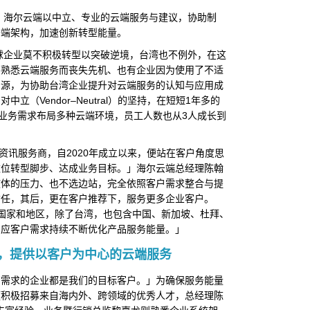
家，海尔云端以中立、专业的云端服务与建议，协助制
云端架构，加速创新转型能量。
球企业莫不积极转型以突破逆境，台湾也不例外，在这
不熟悉云端服务而丧失先机、也有企业因为使用了不适
资源，为协助台湾企业提升对云端服务的认知与应用成
立（Vendor–Neutral）的坚持，在短短1年多的
应业务需求布局多种云端环境，员工人数也从3人成长到
ve）资讯服务商，自2020年成立以来，便站在客户角度思
数位转型脚步、达成业务目标。」海尔云端总经理陈翰
软体的压力、也不选边站，完全依照客户需求整合与提
信任，其后，更在客户推荐下，服务更多企业客户。
国家和地区，除了台湾，也包含中国、新加坡、杜拜、
因应客户需求持续不断优化产品服务能量。」
，提供以客户为中心的云端服务
有需求的企业都是我们的目标客户。」为确保服务能量
便积极招募来自海内外、跨领域的优秀人才，总经理陈