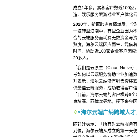
成立1年多，累积客户数近100
造、娱乐服务跟游戏业客户优化
2020
年，新冠肺炎疫情爆发，全
一波转型浪潮中，有些企业因为
合的云端服务而耗费无数资金与
熟度，海尔云端因应而生，凭借着对中
时间，协助近100家企业客户因
20多人。
「我们是云原生（Cloud Nati
考如何以云端服务协助企业加速
升表示，海尔云端没有销售套装
供最佳云端服务，成功取得客户
「目前，海尔云端的客户横跨6个
柬埔寨、菲律宾等地，接下来会
海尔云端广纳跨域人才
陈翰升表示：「所有对云端服务
到位，海尔云端从成立的第一天