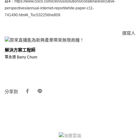
註4：
https://www.cisco.com/c/en/us/solutions/collateral/executive-
perspectives/annual-internet-report/white-paper-c11-
741490.html#_Toc532256he809
撰寫人
解決方案工程師
覃永德 Barry Chum
分享到