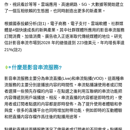
作、視訊看診等等。雲端應用、高速網路、5G、大數據等開始建立
了一個互相依賴的生態圈，也同時創造出更多的新產業。
根據國泰投顧分析(註1)，電子商務、電子支付、雲端軟體、社群媒
體是4個快速成長的新興產業。其中社群媒體所應用的影音串流服務
訂閲消費、加值消費、廣告收入正逐漸取代傳統媒體的地位。研究
估計影音串流市場到2028 年的總值達到 223億美元，年均增長率達
21%(註2)
什麼是影音串流服務?
影音串流服務主要分為串流直播(Live)和串流點播(VOD)，這兩種串
流服務的主要分別是播放内容的時間性。串流點播讓使用者或訂閱
者選擇一些預先存檔的内容，在點選之後利用互聯網的串流功能把
内容傳遞到用戶端播放。相反，串流直播的内容都是即時性的，使
用者或訂閱者點選的内容都是即時發佈。為了提升使用者體驗和參
與度，很多的直播平台也同時增加附帶功能，例如即時的互動體驗
和把直播内容存檔作爲往後的點播用途等。
點播和直播這兩種服務滿足了使用者或訂閱者的不同需求。點播服