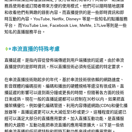
務爲使用者或訂閱者帶來方便的使用模式，他們可以隨時隨地選擇
和收看他們有興趣的錄影內容。而直播提供的是一些即時資訊和即
時互動的內容。YouTube, Netflix, Disney+ 等是一些知名的點播服務
平台， 而YouTube Live, Facebook Live, MeMe, 17Live等則是一些
知名的直播服務平台。
串流直播的特殊考慮
直播延遲，是指内容從發佈端傳遞到用戶端播放的延遲。由於串流
直播提供的是即時資訊，所以直播技術必須有低延遲的特定要求。
在串流直播技術剛起步的年代，基於串流技術很依賴的網路速度、
影音媒體的編碼技術、編碼和播放的硬體規格等還沒有很成熟，直
播延遲的影響可以達到兩分鐘或更長的時間。但隨著各方面的技術
日漸成熟，現在一般的直播延遲都可以控制在30秒以内，如果把直
播架構優化，例如優化編碼管道、利用内容傳遞網路(CDN)和優化播
放器等，直播延遲更可以大大減低至5秒或更少。這種程度的延遲已
經可以滿足大部分的直播應用要求。加入直播互動功能，是直播服
務的大趨勢。互動功能把串流直播的應用場景擴大，以下是一些依
賴串流直播的低延遲特點和即時互動功能來達成的應用案例。