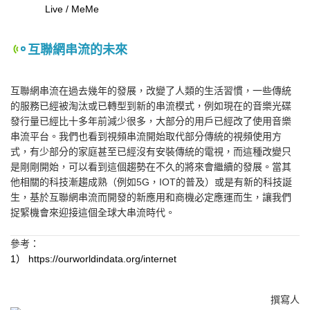
Live / MeMe
互聯網串流的未來
互聯網串流在過去幾年的發展，改變了人類的生活習慣，一些傳統
的服務已經被淘汰或已轉型到新的串流模式，例如現在的音樂光碟
發行量已經比十多年前減少很多，大部分的用戶已經改了使用音樂
串流平台。我們也看到視頻串流開始取代部分傳統的視頻使用方
式，有少部分的家庭甚至已經沒有安裝傳統的電視，而這種改變只
是剛剛開始，可以看到這個趨勢在不久的將來會繼續的發展。當其
他相關的科技漸趨成熟（例如5G，IOT的普及）或是有新的科技誕
生，基於互聯網串流而開發的新應用和商機必定應運而生，讓我們
捉緊機會來迎接這個全球大串流時代。
參考：
1） https://ourworldindata.org/internet
撰寫人