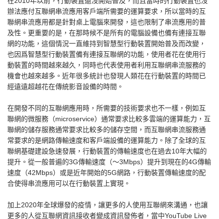
在2010年以前，行動裝置還沒開始普及，而且當時的行動裝置也沒
辦法應付互聯網串流應用客戶端所需要的運算要求，所以當時的互
聯網串流應用都是針對桌上電腦來開發，這也限制了串流應用的普
及性。更重要的是，在那時候不是所有的電腦設備也備有連接互聯
網的功能，這個情況一直維持到智慧型行動裝置開始普及而改變，
也因爲智慧型行動裝置備有連接互聯網的功能，使用者花在使用行
動裝置的時間越來越久，同時也代表使用者利用互聯網串流服務的
機會也越來越多。近年很多統計也發現人類花在行動裝置的時間已
經遠遠超越花在傳統影音設備的時間。
在開發不同的互聯網應用時，所需要的技術要求也不一樣，例如互
聯網的微服務（microservice）通常要求比較多雲端的運算能力，互
聯網的儲存服務通常要求比較多的儲存空間，而互聯網串流服務通
常要求的是網路傳輸速度和客戶端設備的運算能力。除了全球的互
聯網基礎建設急速發展，行動裝置的傳輸速度也在過去10年大幅的
提升。從一般普遍的3G傳輸速度（～3Mbps）提升到現在的4G傳輸
速度（42Mbps）或是近年開始的5G網路，行動裝置傳輸速度的配
合使得串流應用可以在行動裝置上實現。
加上2020年全球爆發的疫情，讓更多的人使用互聯網來溝通，也讓
更多的人從互聯網資訊接收者變成資訊發佈者，當中YouTube Live