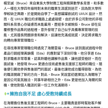
楊至諴（Bruce）來自東吳大學財務工程與精算數學系背景，和多數
人一樣在大學四年級時對未來的職業生涯感到迷茫，因為對大學所
學較缺乏興趣，於是開始自學了一直想躍躍欲試的 UI/UX 設計。然
而，在 UI/UX 職位的求職路上處處碰壁，由於許多公司對他的非相
關科系背景心存疑慮而未能雇用，歷經多次被婉拒，Bruce 卻在反
覆修整作品集的過程裡，意外發現了自己似乎具備專案管理的技
能，尤其擅長問題排查和解決，這讓他充滿成就感，決定將求職方
向轉向專案管理職位。
在尋找專案管理職位時遇見了海爾雲端， Bruce 談到面試過程中對
產品行銷經理黃韻儒（Eda）的應對留下深刻印象，他分享道 Eda
對求職者非常尊重，認真聆聽他講解作品集，讓他感受極好。而在
面試後，她發現 Bruce 更適合技術處售後支援部工程師的職位，隨
後便引薦他參與售後部門的面試，最後也讓他成功獲得錄取，為他
的職涯開啟了新的方向。對此，Bruce 笑說當初選擇加入海爾除了
是因公司氣氛融洽、同事年齡相仿之外，Eda 更是他加入海爾的契
機，使他對個人職涯的第一份工作充滿期待。
擁抱自我不足 虛心受教持續成長
在海爾擔任售後支援工程師的 Bruce，主要職責是即時幫助客戶解