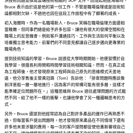
決技術問題並撰寫雲端技術相關的 SOP 文件。回憶起剛進海爾時，
Bruce 表示由於這是他的第一份工作，不管是職場倫理或是技術知
識都相對欠缺，不過他也因在這段工作旅程中有了顯著的成長。
初入海爾時，作為一名職場新人，Bruce 笑稱在職場倫理方面還相
當稚嫩，但同事們總是給予許多包容，讓他有很大的發揮空間和在
職場上的反思機會，例如客戶溝通技巧、工作與生活如何平衡以及
培養獨立思考能力，前輩們的不同意見都讓自己逐步邁向更專業的
職場角色。
提到技術知識的學習，Bruce 說道從大學時期開始，他便習慣於自
我學習，很擅長利用閒暇時間學習技術相關知識，然而，在真正成
為工程師後，他才發現原來工程師與自己原先的思維模式天差地
遠，他分享售後主管黃冠霖（Tom）告訴他：「排查問題時應該像
剝洋蔥般一層一層地進行，因為客戶的架構可能有很多層，這樣才
能準確定位問題所在。」這種思維與 Bruce 過往處理問題的方式截
然不同，給了他不一樣的衝擊，也讓他學會了另一種邏輯思考的方
式。
另外，Bruce 還提到他經常認為自己對許多產品的運作已再熟悉不
過，但每當客戶提出問題時，他才發現原來產品在不同情境下還有
許多他未曾涉獵的應用，每一次的客戶提問都促使他重新審視自己