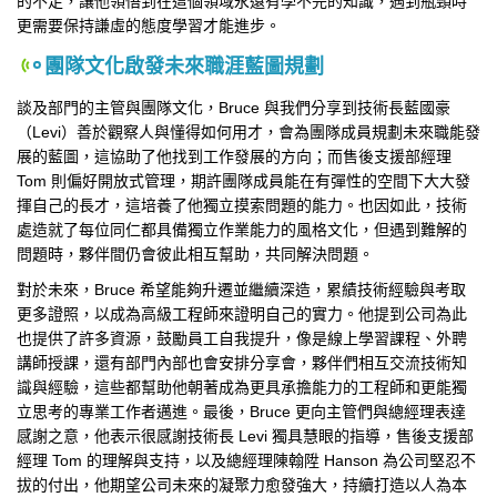
的不足，讓他領悟到在這個領域永遠有學不完的知識，遇到瓶頸時
更需要保持謙虛的態度學習才能進步。
團隊文化啟發未來職涯藍圖規劃
談及部門的主管與團隊文化，Bruce 與我們分享到技術長藍國豪
（Levi）善於觀察人與懂得如何用才，會為團隊成員規劃未來職能發
展的藍圖，這協助了他找到工作發展的方向；而售後支援部經理
Tom 則偏好開放式管理，期許團隊成員能在有彈性的空間下大大發
揮自己的長才，這培養了他獨立摸索問題的能力。也因如此，技術
處造就了每位同仁都具備獨立作業能力的風格文化，但遇到難解的
問題時，夥伴間仍會彼此相互幫助，共同解決問題。
對於未來，Bruce 希望能夠升遷並繼續深造，累績技術經驗與考取
更多證照，以成為高級工程師來證明自己的實力。他提到公司為此
也提供了許多資源，鼓勵員工自我提升，像是線上學習課程、外聘
講師授課，還有部門內部也會安排分享會，夥伴們相互交流技術知
識與經驗，這些都幫助他朝著成為更具承擔能力的工程師和更能獨
立思考的專業工作者邁進。最後，Bruce 更向主管們與總經理表達
感謝之意，他表示很感謝技術長 Levi 獨具慧眼的指導，售後支援部
經理 Tom 的理解與支持，以及總經理陳翰陞 Hanson 為公司堅忍不
拔的付出，他期望公司未來的凝聚力愈發強大，持續打造以人為本